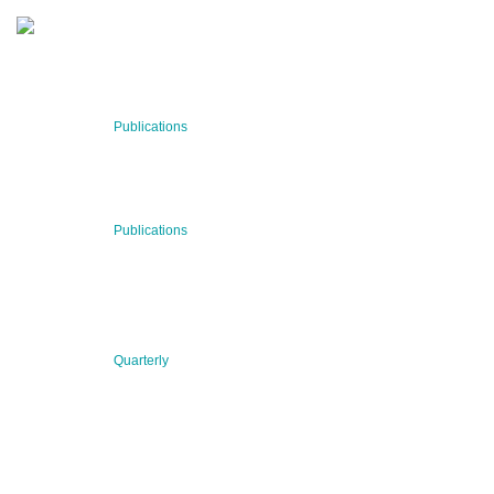
RECENT NEWS
29 Jul 2026
Publications
BNN’s Scientific Publications
23 Jul 2026
Publications
New Publication: Preserving value, securing the future:
The evolution of advanced materials
09 Jul 2026
Quarterly
BNN QUARTERLY 02/2026 “Women at the Forefront of
Science & Innovation”